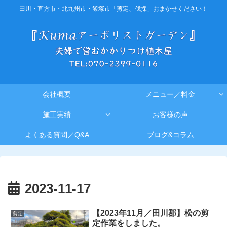
田川・直方市・北九州市・飯塚市「剪定、伐採」おまかせください！
会社概要
メニュー／料金
施工実績
お客様の声
よくある質問／Q&A
ブログ&コラム
2023-11-17
【2023年11月／田川郡】松の剪
剪定
定作業をしました。