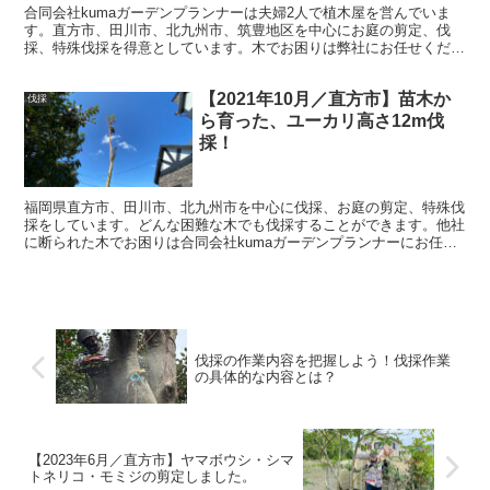
合同会社kumaガーデンプランナーは夫婦2人で植木屋を営んでいま
す。直方市、田川市、北九州市、筑豊地区を中心にお庭の剪定、伐
採、特殊伐採を得意としています。木でお困りは弊社にお任せくださ
い。お客様のお悩み解決いたします。
【2021年10月／直方市】苗木か
伐採
ら育った、ユーカリ高さ12m伐
採！
福岡県直方市、田川市、北九州市を中心に伐採、お庭の剪定、特殊伐
採をしています。どんな困難な木でも伐採することができます。他社
に断られた木でお困りは合同会社kumaガーデンプランナーにお任せ
ください。お客様のお悩み解決いたします。
伐採の作業内容を把握しよう！伐採作業
の具体的な内容とは？
【2023年6月／直方市】ヤマボウシ・シマ
トネリコ・モミジの剪定しました。