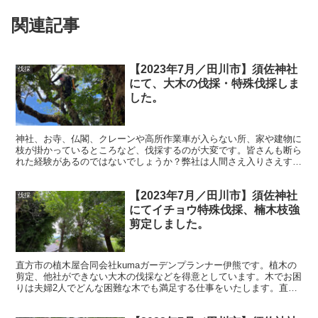
関連記事
【2023年7月／田川市】須佐神社
伐採
にて、大木の伐採・特殊伐採しま
した。
神社、お寺、仏閣、クレーンや高所作業車が入らない所、家や建物に
枝が掛かっているところなど、伐採するのが大変です。皆さんも断ら
れた経験があるのではないでしょうか？弊社は人間さえ入りさえすれ
ば、どんな困難な木でも伐採することができます。
【2023年7月／田川市】須佐神社
伐採
にてイチョウ特殊伐採、楠木枝強
剪定しました。
直方市の植木屋合同会社kumaガーデンプランナー伊熊です。植木の
剪定、他社ができない大木の伐採などを得意としています。木でお困
りは夫婦2人でどんな困難な木でも満足する仕事をいたします。直方
市、田川、北九州市を中心に活動しています。