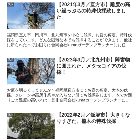
【2021年3月／直方市】難度の高
伐採
い崖っぷちの特殊伐採致しまし
た。
福岡県直方市、田川市、北九州市を中心に伐採、お庭の剪定、特殊伐
採をしています。どんな困難な木でも伐採することができます。他社
に断られた木でお困りは合同会社kumaガーデンプランナーにお任せ
ください。お客様のお悩み解決いたします。
【2023年3月／北九州市】障害物
伐採
に囲まれた、メタセコイアの伐
採！
お庭を明るくしませんか？福岡県直方市にてお庭の剪定、大木の伐
採、クレーンや高所作業車が入らない所でも伐採致します。木でお困
りごと難度の高い木は、是非合同会社kumaガーデンプランナーにお
任せください。お客様のお悩み解決いたします。
【2022年2月／飯塚市】大きくな
伐採
りすぎた、楠木の特殊伐採