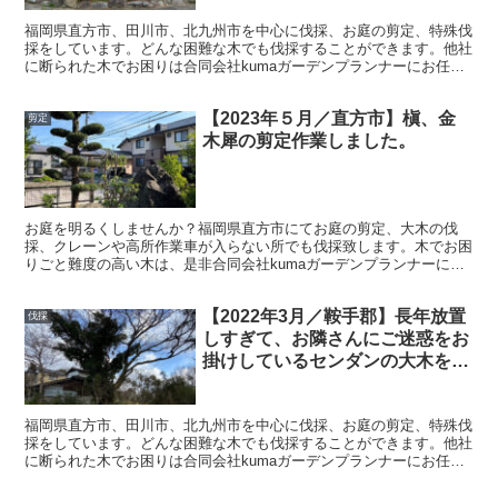
福岡県直方市、田川市、北九州市を中心に伐採、お庭の剪定、特殊伐
採をしています。どんな困難な木でも伐採することができます。他社
に断られた木でお困りは合同会社kumaガーデンプランナーにお任せ
ください。お客様のお悩み解決いたします。
【2023年５月／直方市】槇、金
剪定
木犀の剪定作業しました。
お庭を明るくしませんか？福岡県直方市にてお庭の剪定、大木の伐
採、クレーンや高所作業車が入らない所でも伐採致します。木でお困
りごと難度の高い木は、是非合同会社kumaガーデンプランナーにお
任せください。お客様のお悩み解決いたします。
【2022年3月／鞍手郡】長年放置
伐採
しすぎて、お隣さんにご迷惑をお
掛けしているセンダンの大木を伐
採いたしました。
福岡県直方市、田川市、北九州市を中心に伐採、お庭の剪定、特殊伐
採をしています。どんな困難な木でも伐採することができます。他社
に断られた木でお困りは合同会社kumaガーデンプランナーにお任せ
ください。お客様のお悩み解決いたします。